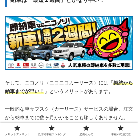
そして、ニコノリ（ニコニコカーリース）には「
契約から
納車までが早い！
」というメリットがあります。
一般的な車サブスク（カーリース）サービスの場合、注文
から納車までに数ヶ月かかることも珍しくありません。
しかし、ニコノリでは“
最短で2週間
（新車）”という、驚
メリットデメリット
低価格車種ランキング
必要なもの
車種別の最安値