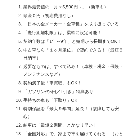
業界最安値の「月々5,500円～」（新車も）
頭金０円（初期費用なし）
「日本の全メーカー・全車種」を取り扱っている
「走行距離制限」は、柔軟に設定可能！
契約年数は「1年～9年」と短期から長期までOK！
中古車なら「１ヶ月単位」で契約できる！（最短５
日納車）
必要なものは、すべて込み！（車検・税金・保険・
メンテナンスなど）
契約満了後「車買取」もOK！
「ガソリン代5円／L引き」特典あり
手持ちの車も「下取り」OK
特別保証を「最大９年間」延長！（故障しても安
心）
納車は「最短２週間」とかなり早い！
「全国対応」で、家まで車を届けてくれる！（おと