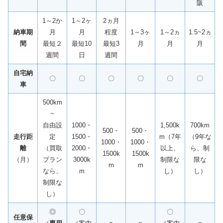
阪
1～2か
1～2ヶ
2ヵ月
納車期
月
月
程度
1～3ヶ
1～2ヵ
1.5~2ヵ
間
最短２
最短10
最短3
月
月
月
週間
日
週間
自宅納
〇
〇
〇
〇
〇
〇
車
500km
~
自由設
1000・
1,500k
700km
500・
500・
走行距
定
1500・
m（7年
（9年な
1000・
1000・
離
（買取
2000・
以上、
ら、制
1500k
1500k
（月）
プラン
3000k
制限な
限な
m
m
なら、
m
し）
し）
制限な
し）
◎
〇
〇
任意保