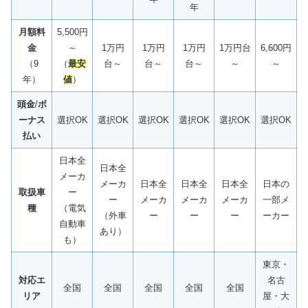
年
月額料
5,500円
金
～
1万円
1万円
1万円
1万円台
6,600円
（9
（
最安
台～
台～
台～
～
～
年）
値
）
頭金
/
ボ
ーナス
選択OK
選択OK
選択OK
選択OK
選択OK
選択OK
払い
日本全
日本全
メーカ
メーカ
日本全
日本全
日本全
日本の
取扱車
ー
ー
メーカ
メーカ
メーカ
一部メ
種
（電気
（外車
ー
ー
ー
ーカー
自動車
あり）
も）
東京・
対応エ
名古
全国
全国
全国
全国
全国
リア
屋・大