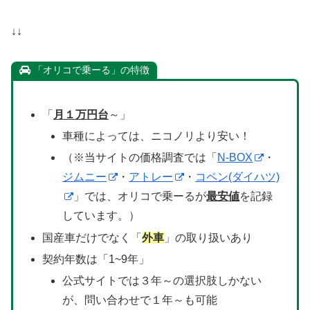
↓↓
「オリコで乗ーる」の特徴
「
月１万円台
～」
車種によっては、ニコノリより安い！
（※当サイトの価格調査では「
N-BOX
・
ジムニー
・
アトレー
・
コペン(ダイハツ)
」では、オリコで乗ーるが
最安値
を記録
しています。）
国産車だけでなく「
外車
」の取り扱いあり
契約年数は「1~9年」
公式サイトでは３年～の選択肢しかない
が、問い合わせで１年～も可能