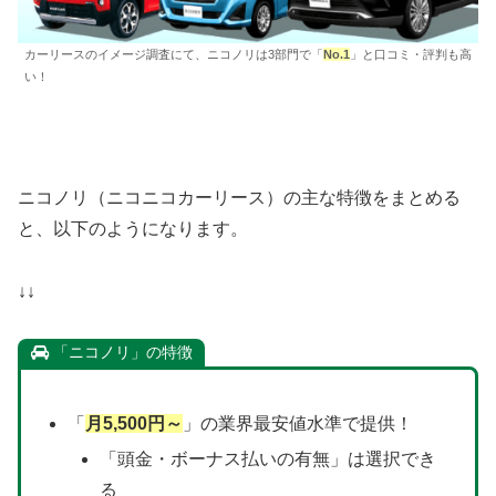
カーリースのイメージ調査にて、ニコノリは3部門で「
No.1
」と口コミ・評判も高
い！
ニコノリ（ニコニコカーリース）の主な特徴をまとめる
と、以下のようになります。
↓↓
「ニコノリ」の特徴
「
月5,500円～
」の業界最安値水準で提供！
「頭金・ボーナス払いの有無」は選択でき
る