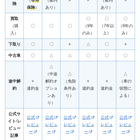
（
専用
（案内
×
×
（案内
×
険
保険
）
あり）
あり）
買取
〇
〇
〇
（購
〇
〇
〇
（9年
（7年以
（9年の
入）
のみ）
上）
み）
下取り
〇
〇
×
△
〇
×
中古車
〇
△
△
〇
〇
〇
△
（中途
△
△
途中解
×
解約オ
（免除
×
×
（車の
約
違約金
プショ
条件あ
違約金
違約金
状態に
ンあ
り）
よる）
り）
公式サ
公式
公式
公式
公式
公式
公式
イト
/
レ
レビュ
レビュ
レビュ
レビュ
レビュ
レビュ
ビュー
ー
ー
ー
ー
ー
ー
記事