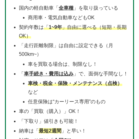
国内の軽自動車「
全車種
」を取り扱っている
商用車・電気自動車などもOK
契約年数は
「
1~9年
」自由に選べる（短期・長期
OK）
「走行距離制限」は自由に設定できる（月
500km~）
車を買取る場合は、制限なし！
「
車手続き・費用は込み
」で、面倒な手間なし！
車検・税金・保険・メンテナンス（点検）
など
任意保険は“カーリース専用”のもの
車の「買取（購入）」OK！
「下取り」値引きも可能！
納車は「
最短2週間
」と早い！