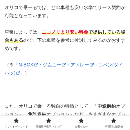
オリコで乗ーるでは、
どの車種も安い水準でリース契約が
可能となっています。
車種によっては、
ニコノリより安い料金
で提供している場
合もある
ので、下の車種を参考に検討してみるのがおすす
めです。
（※「
N-BOX
・
ジムニー
・
アトレー
・
コペン(ダイ
ハツ)
」）
また、オリコで乗ーる独自の特徴として、「
中途解約
オプ
ション」「
免許返納
オプション」など、さまざまなオプシ
ョンが用意されているメリットもあります。
メリットデメリット
低価格車種ランキング
必要なもの
車種別の最安値