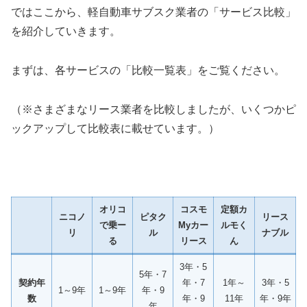
ではここから、軽自動車サブスク業者の「サービス比較」
を紹介していきます。
まずは、各サービスの「比較一覧表」をご覧ください。
（※さまざまなリース業者を比較しましたが、いくつかピ
ックアップして比較表に載せています。）
オリコ
コスモ
定額カ
ニコノ
ピタク
リース
で乗ー
Myカー
ルモく
リ
ル
ナブル
る
リース
ん
3年・5
5年・7
契約年
年・7
1年～
3年・5
1～9年
1～9年
年・9
数
年・9
11年
年・9年
年