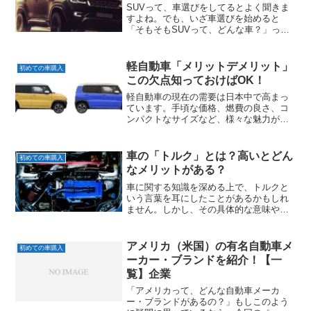
SUVって、車選びをしてるとよく聞きま
すよね。でも、いざ車選びを始めると
「そもそもSUVって、どんな車？」って
なる方も多いことでしょう。そこで今回
は、そういった方々向けに“SUVの特徴
（メリットデメリット）”を紹介していき
軽自動車「メリットデメリット」
初めての車購入
ます。
この欠点知っておけばOK！
軽自動車の現在の需要は日本中で高まっ
ています。手頃な価格、燃費の良さ、コ
ンパクトなサイズなど、様々な魅力があ
ります。しかし、一方で軽自動車にはデ
メリットもあります。そこで、本記事で
は軽自動車のメリットとデメリットにつ
車の「トルク」とは？高いとどん
初めての車購入
いて詳しく紹介していきます。
なメリットがある？
車に関する知識を深める上で、トルクと
いう言葉を耳にしたことがあるかもしれ
ません。しかし、その具体的な意味や役
割について理解している人は少ないかも
しれません。そこで、この記事では「ト
ルク」とは何か？について解説していき
アメリカ（米国）の有名自動車メ
初めての車購入
ます。
ーカー・ブランドを紹介！【一
覧】企業
「アメリカって、どんな自動車メーカ
ー・ブランドがあるの？」もしこのよう