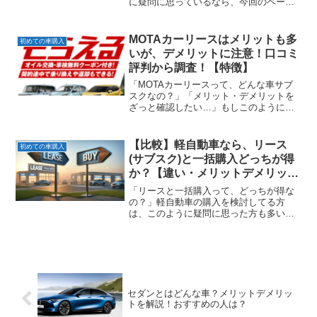
に疑問に思っているなら、今回のページ
は役に立つはずです。今回の記事では、
アメリカの有名な自動車メーカー・ブラ
ンドを一挙にご紹介していきます。
MOTAカーリースはメリットも多
初めての車購入
いが、デメリットに注意！口コミ
評判から調査！【特徴】
「MOTAカーリースって、どんな車サブ
スクなの？」「メリット・デメリットを
ざっと確認したい…」もしこのように思
っているなら、今回の内容は役に立ちま
す。今回のページでは…✓「MOTAカー
リースのメリットデメリット」とともに
【比較】軽自動車なら、リース
初めての車購入
「おすすめの人の特徴」もわかりやすく
(サブスク)と一括購入どっちが得
解説していきます。（口コミ評判なども
か？【違い・メリットデメリッ
参考）
ト】
「リースと一括購入って、どっちが得な
の？」軽自動車の購入を検討してる方
は、このように疑問に思った方も多いか
もしれません。そこで今回のページで
は…✓「リース（車サブスク）」と「一
括購入」の違いを比較し、両者の「メリ
ットデメリット」を紹介していきます。
「どっちが自分に合ってるのか？」を判
断したい方は要チェック！
セダンとはどんな車？メリットデメリッ
トを解説！おすすめの人は？