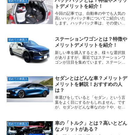
ハッチバックとは？特徴やメリッ
初めての車購入
トデメリットを紹介！
今回の記事では、自動車の中でも人気の
高いハッチバック車についてご紹介いた
します。ハッチバック車は、その使い勝
手の良さから、多くの人々に愛されてい
ます。実は、ハッチバック車には他の車
種にはない特徴やメリット、そしてデメ
ステーションワゴンとは？特徴や
初めての車購入
リットも存在します。
メリットデメリットを紹介！
新しい車を購入するとき、様々な選択肢
がありますが、最近ではステーションワ
ゴンが注目を集めています。ステーショ
ンワゴンは、その広々とした室内空間と
使い勝手の良さから、多くの人々に愛さ
れています。本記事では、ステーション
セダンとはどんな車？メリットデ
初めての車購入
ワゴンの特徴やメリット、デメリットに
メリットを解説！おすすめの人
ついて紹介していきます。
は？
車選びをしていると「セダン」という言
葉をよく目にするかもしれません。です
が、セダンがどんな車なのか？や、セダ
ンの特徴（メリット・デメリット）につ
いてはあまり知らない方も多いかと思い
ます。そこで今回の記事では、「セダン
車の「トルク」とは？高いとどん
初めての車購入
という車の特徴・メリットデメリット」
なメリットがある？
をポイントに分けて紹介していきます。