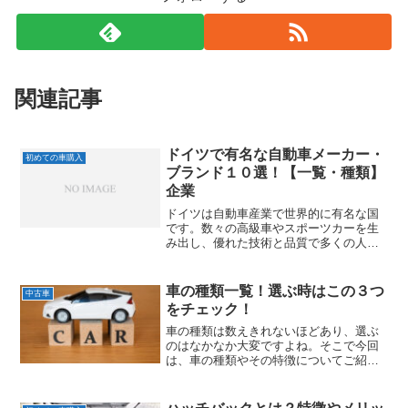
関連記事
ドイツで有名な自動車メーカー・
初めての車購入
ブランド１０選！【一覧・種類】
企業
ドイツは自動車産業で世界的に有名な国
です。数々の高級車やスポーツカーを生
み出し、優れた技術と品質で多くの人々
を魅了してきました。では、実際にドイ
ツにはどのような自動車メーカーが存在
するのでしょうか？今回の記事では、
車の種類一覧！選ぶ時はこの３つ
中古車
「ドイツの代表的な自動車メーカー・ブ
をチェック！
ランド」について紹介していきます。
車の種類は数えきれないほどあり、選ぶ
のはなかなか大変ですよね。そこで今回
は、車の種類やその特徴についてご紹介
します！車を選ぶ際には、３つのポイン
トをチェックするだけで、自分に合った
車を見つけることができます。